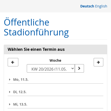
Zum
Deutsch
English
Haupt-
Inhalt
Öffentliche
springen
Stadionführung
Wählen Sie einen Termin aus
Woche
Woche
zur
Anzeige
Mo, 11.5.
auswählen
Di, 12.5.
Mi, 13.5.