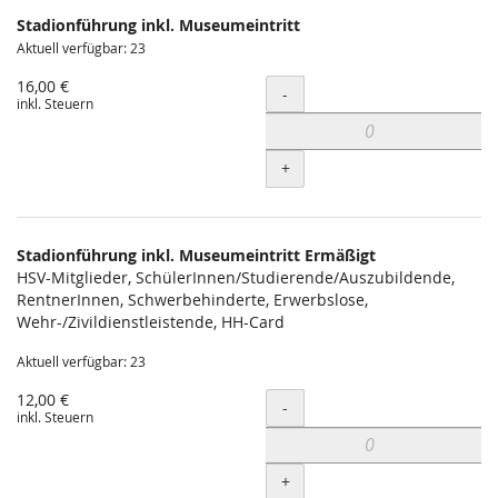
Produkte
Stadionführung inkl. Museumeintritt
Unkategorisierte
Aktuell verfügbar: 23
Produkte
16,00 €
Menge
-
inkl. Steuern
+
Stadionführung inkl. Museumeintritt Ermäßigt
HSV-Mitglieder, SchülerInnen/Studierende/Auszubildende,
RentnerInnen, Schwerbehinderte, Erwerbslose,
Wehr-/Zivildienstleistende, HH-Card
Aktuell verfügbar: 23
12,00 €
Menge
-
inkl. Steuern
+