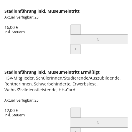
Produkte
Stadionführung inkl. Museumeintritt
Unkategorisierte
Aktuell verfügbar: 25
Produkte
16,00 €
Menge
-
inkl. Steuern
+
Stadionführung inkl. Museumeintritt Ermäßigt
HSV-Mitglieder, SchülerInnen/Studierende/Auszubildende,
RentnerInnen, Schwerbehinderte, Erwerbslose,
Wehr-/Zivildienstleistende, HH-Card
Aktuell verfügbar: 25
12,00 €
Menge
-
inkl. Steuern