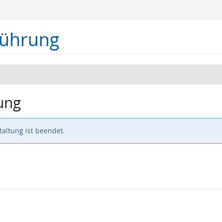
führung
ung
altung ist beendet.