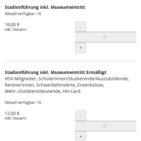
Produkte
Stadionführung inkl. Museumeintritt
Unkategorisierte
Aktuell verfügbar: 16
Produkte
16,00 €
Menge
-
inkl. Steuern
+
Stadionführung inkl. Museumeintritt Ermäßigt
HSV-Mitglieder, SchülerInnen/Studierende/Auszubildende,
RentnerInnen, Schwerbehinderte, Erwerbslose,
Wehr-/Zivildienstleistende, HH-Card
Aktuell verfügbar: 16
12,00 €
Menge
-
inkl. Steuern
+