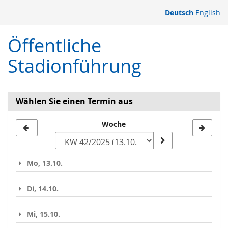
Zum
Deutsch
English
Haupt-
Inhalt
Öffentliche
springen
Stadionführung
Wählen Sie einen Termin aus
Woche
Woche
zur
Anzeige
Mo, 13.10.
auswählen
Di, 14.10.
Mi, 15.10.