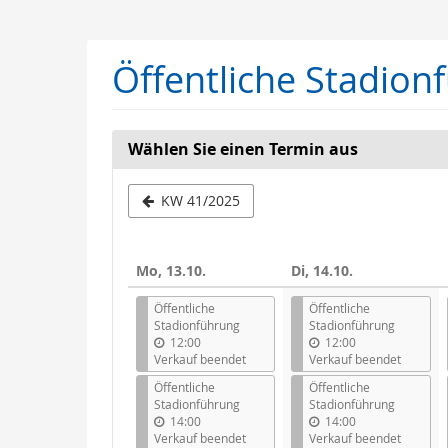
Zum
Haupt-
Inhalt
Öffentliche Stadion
springen
Wählen Sie einen Termin aus
Woche
KW 41/2025
zur
Anzeige
Mo, 13.10.
Di, 14.10.
auswähle
Öffentliche
Öffentliche
Stadionführung
Stadionführung
12:00
12:00
Verkauf beendet
Verkauf beendet
Öffentliche
Öffentliche
Stadionführung
Stadionführung
14:00
14:00
Verkauf beendet
Verkauf beendet