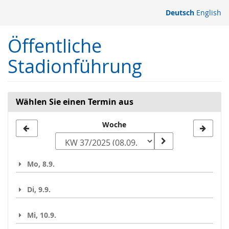
Zum
Deutsch
English
Haupt-
Inhalt
Öffentliche
springen
Stadionführung
Wählen Sie einen Termin aus
Woche
Woche
zur
Anzeige
Mo, 8.9.
auswählen
Di, 9.9.
Mi, 10.9.