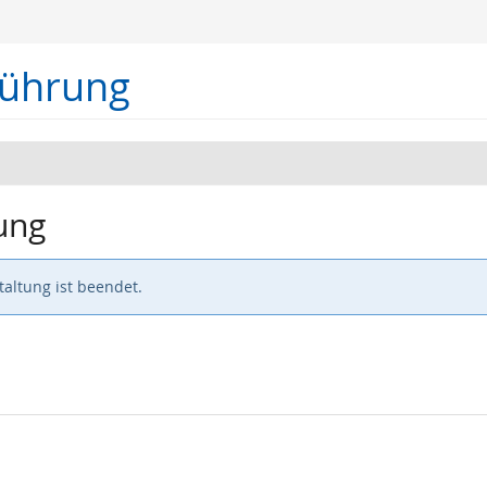
führung
ung
altung ist beendet.