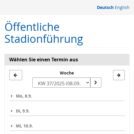
Zum
Deutsch
English
Haupt-
Inhalt
Öffentliche
springen
Stadionführung
Wählen Sie einen Termin aus
Woche
Woche
zur
Anzeige
Mo, 8.9.
auswählen
Di, 9.9.
Mi, 10.9.