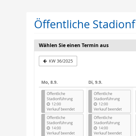
Zum
Haupt-
Inhalt
Öffentliche Stadion
springen
Wählen Sie einen Termin aus
Woche
KW 36/2025
zur
Anzeige
Mo, 8.9.
Di, 9.9.
auswähle
Öffentliche
Öffentliche
Stadionführung
Stadionführung
12:00
12:00
Verkauf beendet
Verkauf beendet
Öffentliche
Öffentliche
Stadionführung
Stadionführung
14:00
14:00
Verkauf beendet
Verkauf beendet