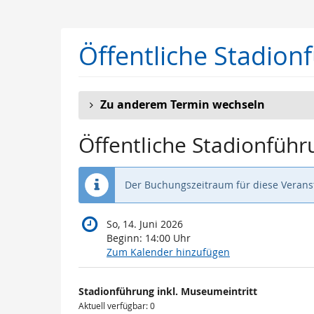
Zum
Haupt-
Inhalt
Öffentliche Stadion
springen
Zu anderem Termin wechseln
Öffentliche Stadionführ
Der Buchungszeitraum für diese Veranst
So, 14. Juni 2026
Beginn:
14:00
Uhr
Zum Kalender hinzufügen
Produkte
Stadionführung inkl. Museumeintritt
Unkategorisierte
Aktuell verfügbar: 0