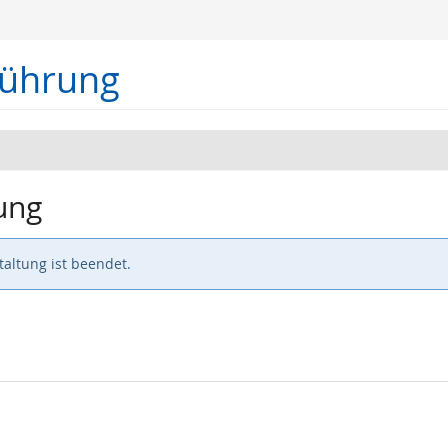
führung
ung
altung ist beendet.