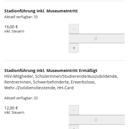
Produkte
Stadionführung inkl. Museumeintritt
Unkategorisierte
Aktuell verfügbar: 33
Produkte
16,00 €
Menge
-
inkl. Steuern
+
Stadionführung inkl. Museumeintritt Ermäßigt
HSV-Mitglieder, SchülerInnen/Studierende/Auszubildende,
RentnerInnen, Schwerbehinderte, Erwerbslose,
Wehr-/Zivildienstleistende, HH-Card
Aktuell verfügbar: 33
12,00 €
Menge
-
inkl. Steuern