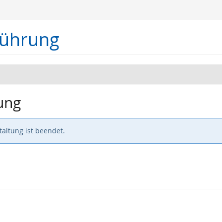
führung
ung
altung ist beendet.