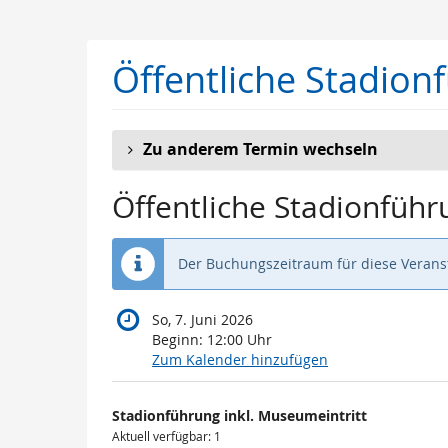
Zum
Haupt-
Inhalt
Öffentliche Stadion
springen
Zu anderem Termin wechseln
Öffentliche Stadionführ
Der Buchungszeitraum für diese Veranst
So, 7. Juni 2026
Beginn:
12:00
Uhr
Zum Kalender hinzufügen
Produkte
Stadionführung inkl. Museumeintritt
Unkategorisierte
Aktuell verfügbar: 1