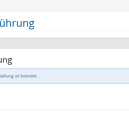
führung
ung
altung ist beendet.