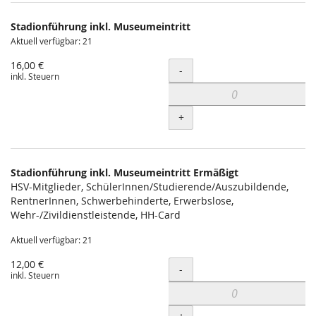
Produkte
Stadionführung inkl. Museumeintritt
Unkategorisierte
Aktuell verfügbar: 21
Produkte
16,00 €
Menge
-
inkl. Steuern
+
Stadionführung inkl. Museumeintritt Ermäßigt
HSV-Mitglieder, SchülerInnen/Studierende/Auszubildende,
RentnerInnen, Schwerbehinderte, Erwerbslose,
Wehr-/Zivildienstleistende, HH-Card
Aktuell verfügbar: 21
12,00 €
Menge
-
inkl. Steuern