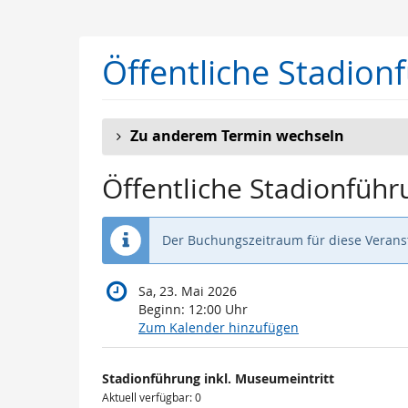
Zum
Haupt-
Inhalt
Öffentliche Stadion
springen
Zu anderem Termin wechseln
Öffentliche Stadionführ
Der Buchungszeitraum für diese Veranst
Sa, 23. Mai 2026
Beginn:
12:00
Uhr
Zum Kalender hinzufügen
Produkte
Stadionführung inkl. Museumeintritt
Unkategorisierte
Aktuell verfügbar: 0