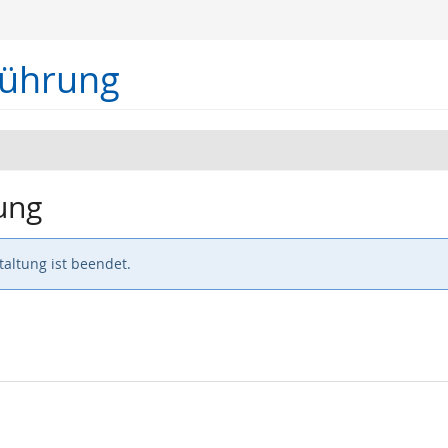
führung
ung
altung ist beendet.