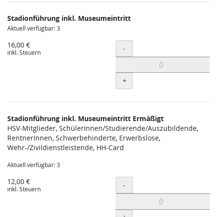
Produkte
Stadionführung inkl. Museumeintritt
Unkategorisierte
Aktuell verfügbar: 3
Produkte
16,00 €
Menge
-
inkl. Steuern
+
Stadionführung inkl. Museumeintritt Ermäßigt
HSV-Mitglieder, SchülerInnen/Studierende/Auszubildende,
RentnerInnen, Schwerbehinderte, Erwerbslose,
Wehr-/Zivildienstleistende, HH-Card
Aktuell verfügbar: 3
12,00 €
Menge
-
inkl. Steuern