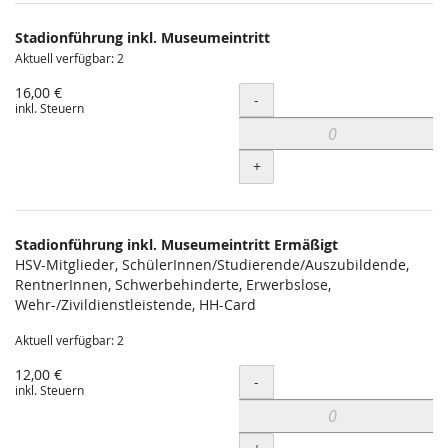
Produkte
Stadionführung inkl. Museumeintritt
Unkategorisierte
Aktuell verfügbar: 2
Produkte
16,00 €
Menge
-
inkl. Steuern
+
Stadionführung inkl. Museumeintritt Ermäßigt
HSV-Mitglieder, SchülerInnen/Studierende/Auszubildende,
RentnerInnen, Schwerbehinderte, Erwerbslose,
Wehr-/Zivildienstleistende, HH-Card
Aktuell verfügbar: 2
12,00 €
Menge
-
inkl. Steuern