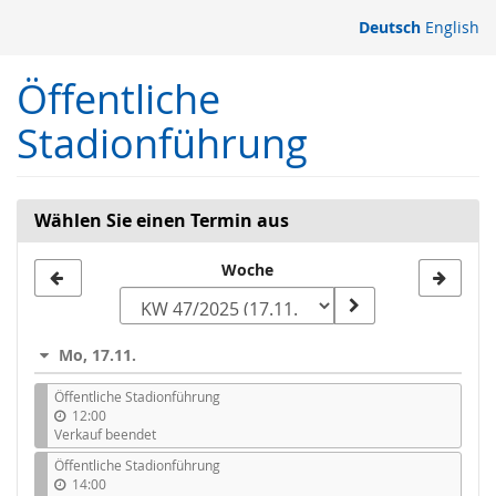
Zum
Deutsch
English
Haupt-
Inhalt
Öffentliche
springen
Stadionführung
Wählen Sie einen Termin aus
Woche
Woche
zur
Anzeige
Mo, 17.11.
auswählen
Öffentliche Stadionführung
12:00
Verkauf beendet
Öffentliche Stadionführung
14:00