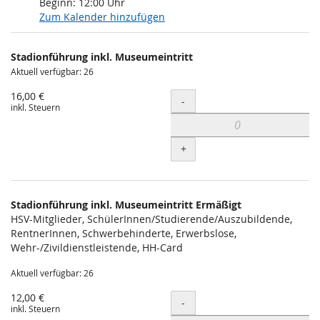
Beginn:
12:00
Uhr
Zum Kalender hinzufügen
Produkte
Stadionführung inkl. Museumeintritt
Unkategorisierte
Aktuell verfügbar: 26
Produkte
16,00 €
Menge
-
inkl. Steuern
+
Stadionführung inkl. Museumeintritt Ermäßigt
HSV-Mitglieder, SchülerInnen/Studierende/Auszubildende,
RentnerInnen, Schwerbehinderte, Erwerbslose,
Wehr-/Zivildienstleistende, HH-Card
Aktuell verfügbar: 26
12,00 €
Menge
-
inkl. Steuern