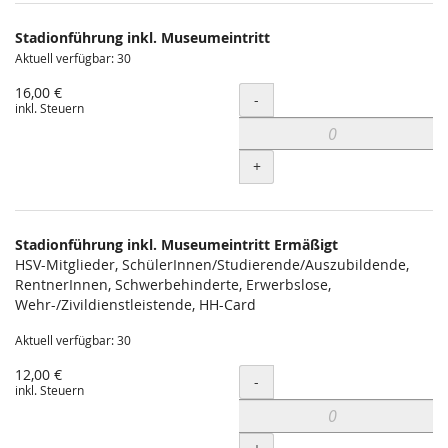
Produkte
Stadionführung inkl. Museumeintritt
Unkategorisierte
Aktuell verfügbar: 30
Produkte
16,00 €
Menge
-
inkl. Steuern
+
Stadionführung inkl. Museumeintritt Ermäßigt
HSV-Mitglieder, SchülerInnen/Studierende/Auszubildende,
RentnerInnen, Schwerbehinderte, Erwerbslose,
Wehr-/Zivildienstleistende, HH-Card
Aktuell verfügbar: 30
12,00 €
Menge
-
inkl. Steuern