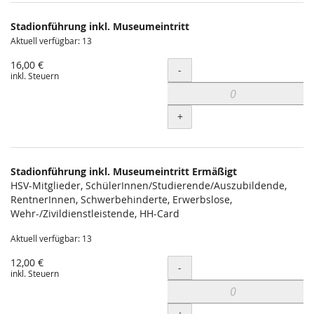
Produkte
Stadionführung inkl. Museumeintritt
Unkategorisierte
Aktuell verfügbar: 13
Produkte
16,00 €
Menge
-
inkl. Steuern
+
Stadionführung inkl. Museumeintritt Ermäßigt
HSV-Mitglieder, SchülerInnen/Studierende/Auszubildende,
RentnerInnen, Schwerbehinderte, Erwerbslose,
Wehr-/Zivildienstleistende, HH-Card
Aktuell verfügbar: 13
12,00 €
Menge
-
inkl. Steuern