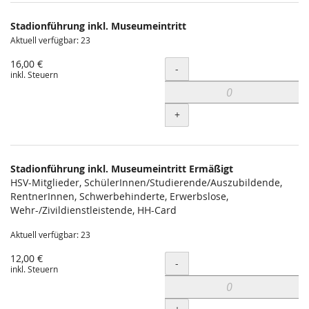
Produkte
Stadionführung inkl. Museumeintritt
Unkategorisierte
Aktuell verfügbar: 23
Produkte
16,00 €
Menge
-
inkl. Steuern
+
Stadionführung inkl. Museumeintritt Ermäßigt
HSV-Mitglieder, SchülerInnen/Studierende/Auszubildende,
RentnerInnen, Schwerbehinderte, Erwerbslose,
Wehr-/Zivildienstleistende, HH-Card
Aktuell verfügbar: 23
12,00 €
Menge
-
inkl. Steuern