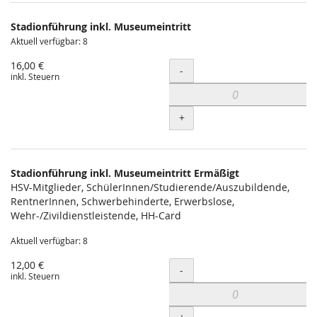
Produkte
Stadionführung inkl. Museumeintritt
Unkategorisierte
Aktuell verfügbar: 8
Produkte
16,00 €
Menge
-
inkl. Steuern
+
Stadionführung inkl. Museumeintritt Ermäßigt
HSV-Mitglieder, SchülerInnen/Studierende/Auszubildende,
RentnerInnen, Schwerbehinderte, Erwerbslose,
Wehr-/Zivildienstleistende, HH-Card
Aktuell verfügbar: 8
12,00 €
Menge
-
inkl. Steuern