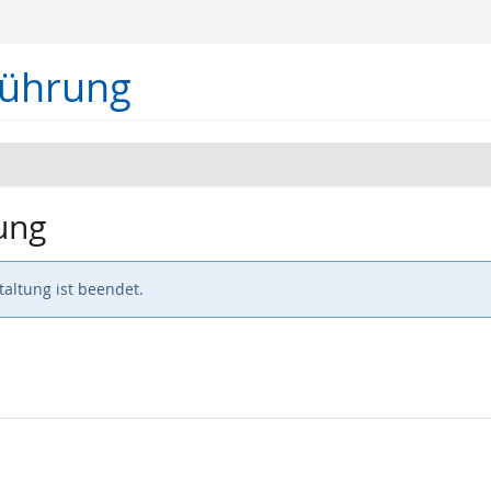
führung
ung
altung ist beendet.