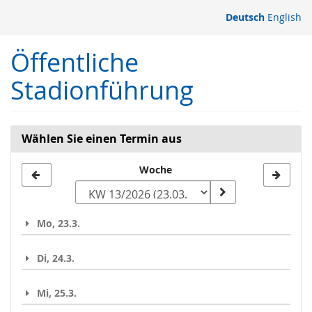
Zum
Deutsch
English
Haupt-
Inhalt
Öffentliche
springen
Stadionführung
Wählen Sie einen Termin aus
Woche
Woche
zur
Anzeige
Mo, 23.3.
auswählen
Di, 24.3.
Mi, 25.3.