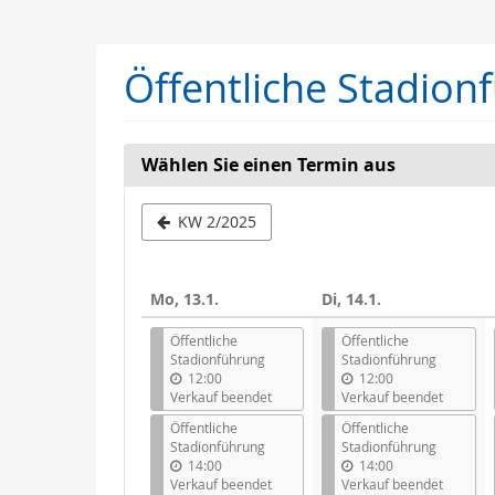
Zum
Haupt-
Inhalt
Öffentliche Stadion
springen
Wählen Sie einen Termin aus
Woche
KW 2/2025
zur
Anzeige
Mo, 13.1.
Di, 14.1.
auswähle
Öffentliche
Öffentliche
Stadionführung
Stadionführung
12:00
12:00
Verkauf beendet
Verkauf beendet
Öffentliche
Öffentliche
Stadionführung
Stadionführung
14:00
14:00
Verkauf beendet
Verkauf beendet