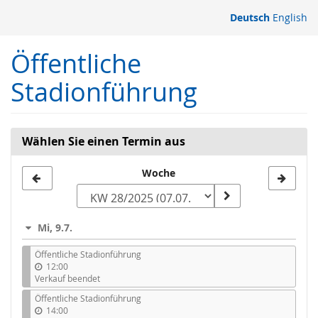
Zum
Deutsch
English
Haupt-
Inhalt
Öffentliche
springen
Stadionführung
Wählen Sie einen Termin aus
Woche
Woche
zur
Anzeige
Mi, 9.7.
auswählen
Öffentliche Stadionführung
12:00
Verkauf beendet
Öffentliche Stadionführung
14:00