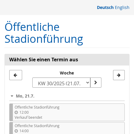
Zum
Deutsch
English
Haupt-
Inhalt
Öffentliche
springen
Stadionführung
Wählen Sie einen Termin aus
Woche
Woche
zur
Anzeige
Mo, 21.7.
auswählen
Öffentliche Stadionführung
12:00
Verkauf beendet
Öffentliche Stadionführung
14:00