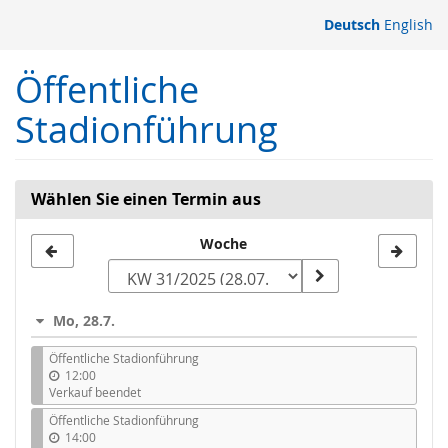
Zum
Deutsch
English
Haupt-
Inhalt
Öffentliche
springen
Stadionführung
Wählen Sie einen Termin aus
Woche
Woche
zur
Anzeige
Mo, 28.7.
auswählen
Öffentliche Stadionführung
12:00
Verkauf beendet
Öffentliche Stadionführung
14:00