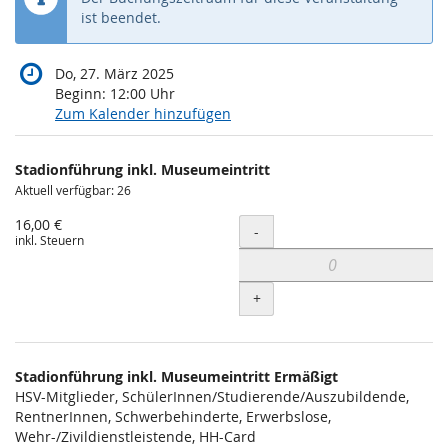
ist beendet.
Do, 27. März 2025
Beginn:
12:00
Uhr
Zum Kalender hinzufügen
Produkte
Stadionführung inkl. Museumeintritt
Unkategorisierte
Aktuell verfügbar: 26
Produkte
16,00 €
Menge
-
inkl. Steuern
+
Stadionführung inkl. Museumeintritt Ermäßigt
HSV-Mitglieder, SchülerInnen/Studierende/Auszubildende,
RentnerInnen, Schwerbehinderte, Erwerbslose,
Wehr-/Zivildienstleistende, HH-Card