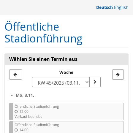
Zum
Deutsch
English
Haupt-
Inhalt
Öffentliche
springen
Stadionführung
Wählen Sie einen Termin aus
Woche
Woche
zur
Anzeige
Mo, 3.11.
auswählen
Öffentliche Stadionführung
12:00
Verkauf beendet
Öffentliche Stadionführung
14:00