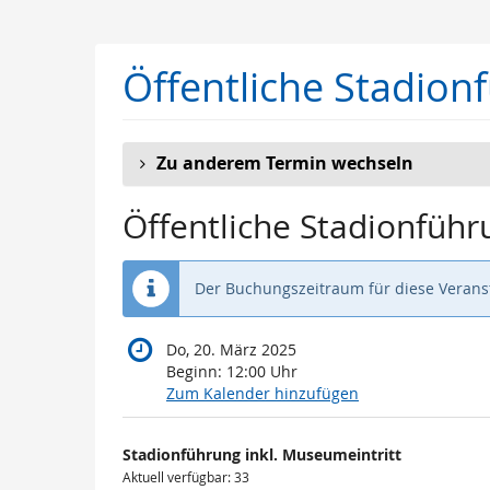
Zum
Haupt-
Inhalt
Öffentliche Stadion
springen
Zu anderem Termin wechseln
Öffentliche Stadionführ
Der Buchungszeitraum für diese Veranst
Do, 20. März 2025
Beginn:
12:00
Uhr
Zum Kalender hinzufügen
Produkte
Stadionführung inkl. Museumeintritt
Unkategorisierte
Aktuell verfügbar: 33