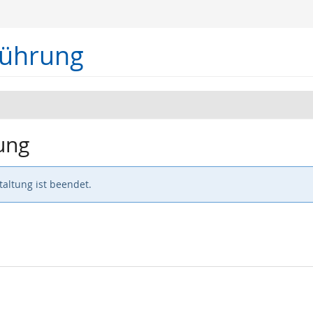
führung
ung
altung ist beendet.