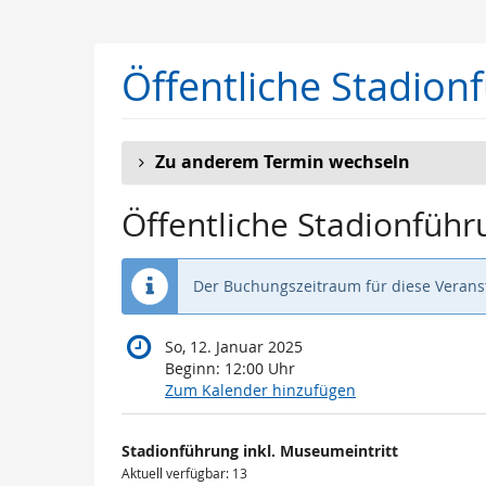
Zum
Haupt-
Inhalt
Öffentliche Stadion
springen
Zu anderem Termin wechseln
Öffentliche Stadionführ
Der Buchungszeitraum für diese Veranst
So, 12. Januar 2025
Beginn:
12:00
Uhr
Zum Kalender hinzufügen
Produkte
Stadionführung inkl. Museumeintritt
Unkategorisierte
Aktuell verfügbar: 13