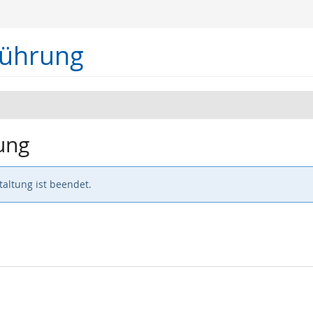
führung
ung
altung ist beendet.