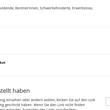
ildende, RentnerInnen, Schwerbehinderte, Erwerbslose,
cket
.
stellt haben
ung einsehen oder ändern wollen, klicken Sie auf den Link
gang geschickt haben. Wenn Sie den Link nicht finden
 ein erneutes Zusenden des Links anzufordern.