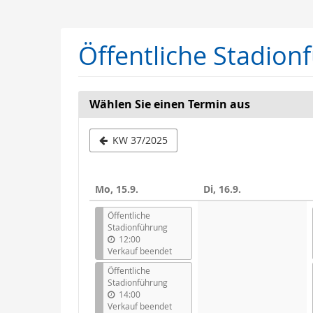
Zum
Haupt-
Inhalt
Öffentliche Stadion
springen
Wählen Sie einen Termin aus
Woche
KW 37/2025
zur
Anzeige
Mo, 15.9.
Di, 16.9.
auswähle
Öffentliche
Stadionführung
12:00
Verkauf beendet
Öffentliche
Stadionführung
14:00
Verkauf beendet