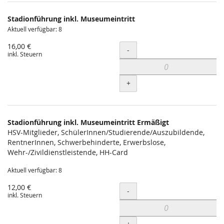
Produkte
Stadionführung inkl. Museumeintritt
Unkategorisierte
Aktuell verfügbar: 8
Produkte
16,00 €
Menge
-
inkl. Steuern
+
Stadionführung inkl. Museumeintritt Ermäßigt
HSV-Mitglieder, SchülerInnen/Studierende/Auszubildende,
RentnerInnen, Schwerbehinderte, Erwerbslose,
Wehr-/Zivildienstleistende, HH-Card
Aktuell verfügbar: 8
12,00 €
Menge
-
inkl. Steuern