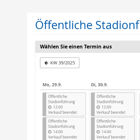
Zum
Haupt-
Inhalt
Öffentliche Stadion
springen
Wählen Sie einen Termin aus
Woche
KW 39/2025
zur
Anzeige
Mo, 29.9.
Di, 30.9.
auswähle
Öffentliche
Öffentliche
Stadionführung
Stadionführung
12:00
12:00
Verkauf beendet
Verkauf beendet
Öffentliche
Öffentliche
Stadionführung
Stadionführung
14:00
14:00
Verkauf beendet
Verkauf beendet