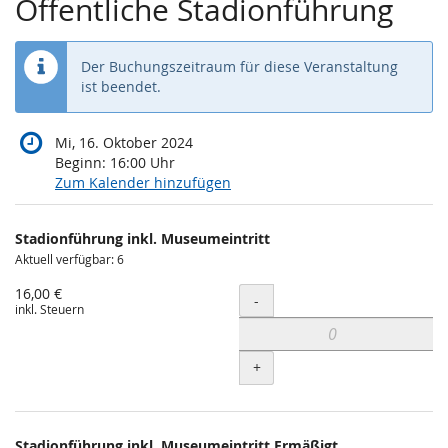
Öffentliche Stadionführung
Der Buchungszeitraum für diese Veranstaltung
ist beendet.
Mi, 16. Oktober 2024
Beginn:
16:00
Uhr
Zum Kalender hinzufügen
Produkte
Stadionführung inkl. Museumeintritt
Unkategorisierte
Aktuell verfügbar: 6
Produkte
16,00 €
Menge
-
inkl. Steuern
+
Stadionführung inkl. Museumeintritt Ermäßigt