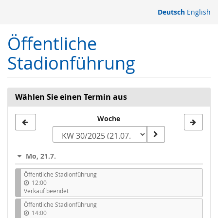
Zum
Deutsch
English
Haupt-
Inhalt
Öffentliche
springen
Stadionführung
Wählen Sie einen Termin aus
Woche
Woche
zur
Anzeige
Mo, 21.7.
auswählen
Öffentliche Stadionführung
12:00
Verkauf beendet
Öffentliche Stadionführung
14:00