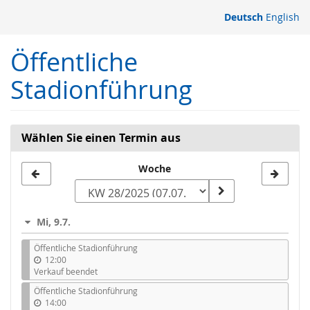
Zum
Deutsch
English
Haupt-
Inhalt
Öffentliche
springen
Stadionführung
Wählen Sie einen Termin aus
Woche
Woche
zur
Anzeige
Mi, 9.7.
auswählen
Öffentliche Stadionführung
12:00
Verkauf beendet
Öffentliche Stadionführung
14:00