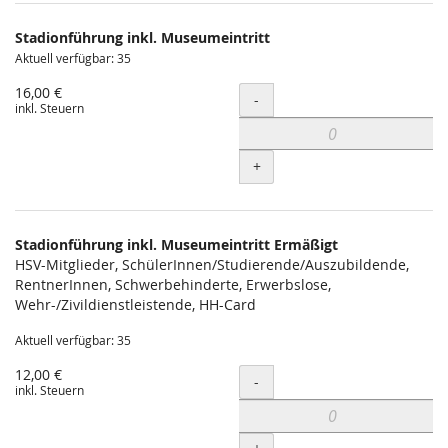
Produkte
Stadionführung inkl. Museumeintritt
Unkategorisierte
Aktuell verfügbar: 35
Produkte
16,00 €
Menge
-
inkl. Steuern
+
Stadionführung inkl. Museumeintritt Ermäßigt
HSV-Mitglieder, SchülerInnen/Studierende/Auszubildende,
RentnerInnen, Schwerbehinderte, Erwerbslose,
Wehr-/Zivildienstleistende, HH-Card
Aktuell verfügbar: 35
12,00 €
Menge
-
inkl. Steuern