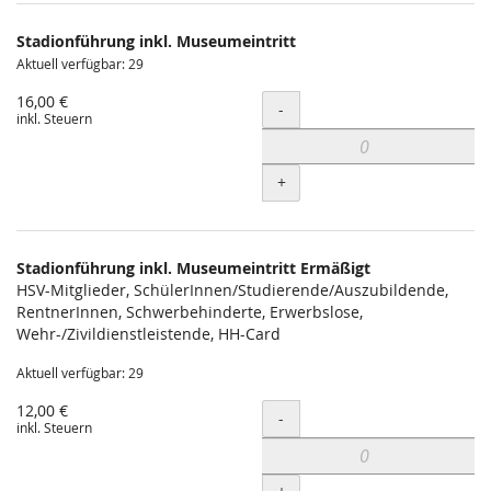
Produkte
Stadionführung inkl. Museumeintritt
Unkategorisierte
Aktuell verfügbar: 29
Produkte
16,00 €
Menge
-
inkl. Steuern
+
Stadionführung inkl. Museumeintritt Ermäßigt
HSV-Mitglieder, SchülerInnen/Studierende/Auszubildende,
RentnerInnen, Schwerbehinderte, Erwerbslose,
Wehr-/Zivildienstleistende, HH-Card
Aktuell verfügbar: 29
12,00 €
Menge
-
inkl. Steuern