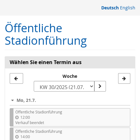
Zum
Deutsch
English
Haupt-
Inhalt
Öffentliche
springen
Stadionführung
Wählen Sie einen Termin aus
Woche
Woche
zur
Anzeige
Mo, 21.7.
auswählen
Öffentliche Stadionführung
12:00
Verkauf beendet
Öffentliche Stadionführung
14:00