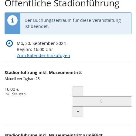
Öffentliche Stadionführung
Der Buchungszeitraum für diese Veranstaltung
ist beendet.
Mo, 30. September 2024
Beginn:
16:00
Uhr
Zum Kalender hinzufügen
Produkte
Stadionführung inkl. Museumeintritt
Unkategorisierte
Aktuell verfügbar: 25
Produkte
16,00 €
Menge
-
inkl. Steuern
+
Stadionführung inkl. Museumeintritt Ermäßigt