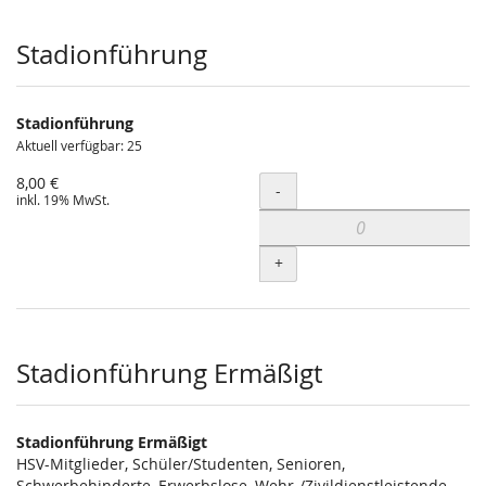
Produkte
Stadionführung
Stadionführung
Aktuell verfügbar: 25
8,00 €
Menge
-
inkl. 19% MwSt.
+
Stadionführung Ermäßigt
Stadionführung Ermäßigt
HSV-Mitglieder, Schüler/Studenten, Senioren,
Schwerbehinderte, Erwerbslose, Wehr-/Zivildienstleistende,