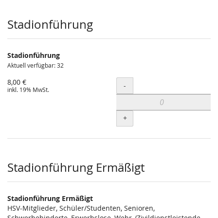
Produkte
Stadionführung
Stadionführung
Aktuell verfügbar: 32
8,00 €
Menge
-
inkl. 19% MwSt.
+
Stadionführung Ermäßigt
Stadionführung Ermäßigt
HSV-Mitglieder, Schüler/Studenten, Senioren,
Schwerbehinderte, Erwerbslose, Wehr-/Zivildienstleistende,