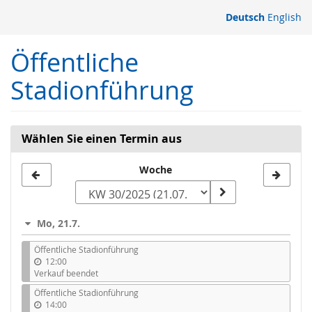
Zum
Deutsch
English
Haupt-
Inhalt
Öffentliche
springen
Stadionführung
Wählen Sie einen Termin aus
Woche
Woche
zur
Anzeige
Mo, 21.7.
auswählen
Öffentliche Stadionführung
12:00
Verkauf beendet
Öffentliche Stadionführung
14:00